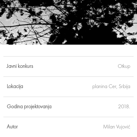
Javni konkurs
Otkup
Lokacija
planina Cer, Srbija
Godina projektovanja
2018.
Autor
Milan Vujović