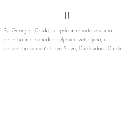
"
Sv. Georgije (Đorđe) u srpskom narodu zauzima
posebno mesto među slavljenim svetiteljima, i
posvećene su mu čak dve Slave, Đurđevdan i Đurđic.
Po predanju sv. Georgije je „ubio Aždahu“ i na taj način
spasio svoj narod u drevnoj Palestini, koji je posle tog
viteškog gesta primio hrišćanstvo. Kod Srba je sv. Đorđe
simbol stradanja i pobede, izuzetno poštovan svetac
kome su posvećene mnoge crkve i hramovi.
Smisao čitavog koncepta je da se mesto velike borbe,
pobede ali i stradanja srpske vojske i naroda obeleži
jednim dostojnim spomenikom koji je lako sagledati sa