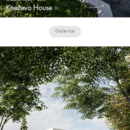
Kneževo House
®
Galerija