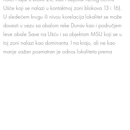
Ušće koji se nalazi u kontaktnoj zoni blokova 13 i 16).
U sledećem krugu ili nivou korelacija lokalitet se može
dovesti u vezu sa obalom reke Dunav kao i područjem
leve obale Save na Ušću i sa objektom MSU koji se u
toj zoni nalazi kao dominanta. I na kraju, ali ne kao
manje važan posmatran je odnos lokaliteta prema
Starom gradu, kalemegdanskoj tvrđavi i beogradskom
grebenu kao završnoj vizuelnoj kulisi koja čitavom
prostoru priobalja predstavlja referentnu ravan i prostorni
reper. Upravo taj okvir koji je ocrtan beogradskim
rekama i tvrđavom predstavljao i osnovnu motivaciju za
pozicioniranje, orijentaciju i dimenzije budućeg objekta
što je u sledećim fazama projektovanja neminovno
prouzrokovalo i ostale odluke koje se tiču saobraćajnih,