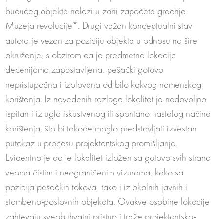
budućeg objekta nalazi u zoni započete gradnje
Muzeja revolucije*. Drugi važan konceptualni stav
autora je vezan za poziciju objekta u odnosu na šire
okruženje, s obzirom da je predmetna lokacija
decenijama zapostavljena, pešački gotovo
nepristupačna i izolovana od bilo kakvog namenskog
korištenja. Iz navedenih razloga lokalitet je nedovoljno
ispitan i iz ugla iskustvenog ili spontano nastalog načina
korištenja, što bi takođe moglo predstavljati izvestan
putokaz u procesu projektantskog promišljanja.
Evidentno je da je lokalitet izložen sa gotovo svih strana
veoma čistim i neograničenim vizurama, kako sa
pozicija pešačkih tokova, tako i iz okolnih javnih i
stambeno-poslovnih objekata. Ovakve osobine lokacije
zahtevaju sveobuhvatni pristup i traže projektantsko-