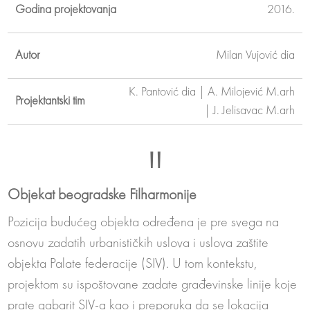
Godina projektovanja
2016.
Autor
Milan Vujović dia
K
.
Pantović dia | A
.
Milojević M.arh
Projektantski tim
| J
.
Jelisavac M.arh
"
Objekat beogradske Filharmonije
Pozicija budućeg objekta određena je pre svega na
osnovu zadatih urbanističkih uslova i uslova zaštite
objekta Palate federacije (SIV). U tom kontekstu,
projektom su ispoštovane zadate građevinske linije koje
prate gabarit SIV-a kao i preporuka da se lokacija